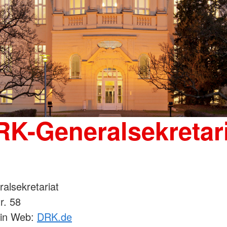
RK-Generalsekretari
alsekretariat
r. 58
lin Web:
DRK.de