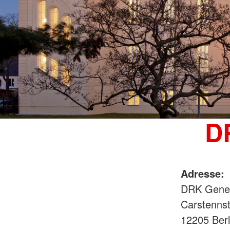
D
Adresse:
DRK Gener
Carstennst
12205 Ber