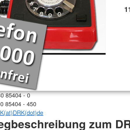
1
30 85404 - 0
30 85404 - 450
K(at)DRK(dot)de
egbeschreibung zum DR