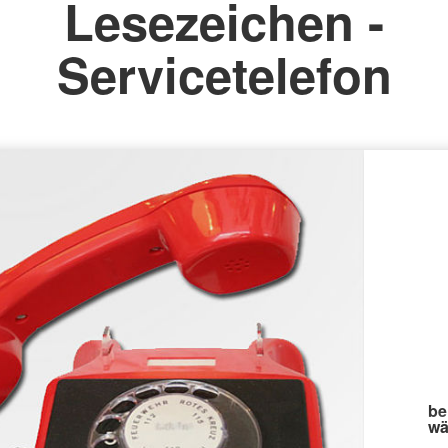
Lesezeichen -
Servicetelefon
be
wä