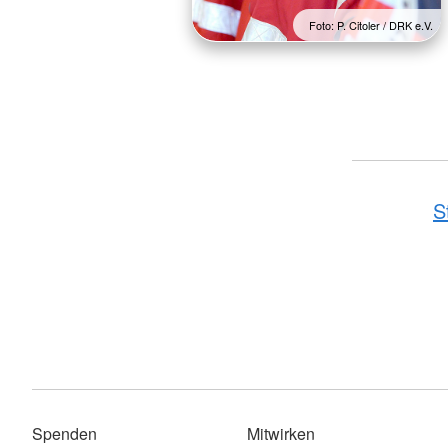
Foto: P. Citoler / DRK e.V.
S
Spenden
Mitwirken