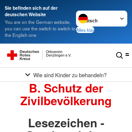
Sie befinden sich auf der
Sprache wechseln zu
deutschen Website
You are on the German website,
you can use the switch to switch to
Alles klar
the English one
Ortsverein
Denzlingen e.V.
Wie sind Kinder zu behandeln?
B. Schutz der
Zivilbevölkerung
Lesezeichen -