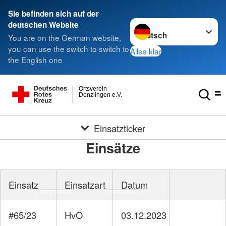
Sie befinden sich auf der
Sprache wechseln zu
deutschen Website
You are on the German website,
you can use the switch to switch to
Alles klar
the English one
Ortsverein
Denzlingen e.V.
Einsatzticker
Einsätze
Einsatz_______
Einsatzart_______
Datum
#65/23
HvO
03.12.2023