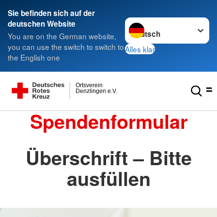
Sie befinden sich auf der
Sprache wechseln zu
deutschen Website
You are on the German website,
you can use the switch to switch to
Alles klar
the English one
Ortsverein
Denzlingen e.V.
Spendenformular
Überschrift – Bitte
ausfüllen