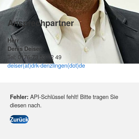
Ansprechpartner
Herr
Denis Deiser
Tel: 0176-73 53 72 49
deiser(at)drk-denzlingen(dot)de
Fehler:
API-Schlüssel fehlt! Bitte tragen Sie
diesen nach.