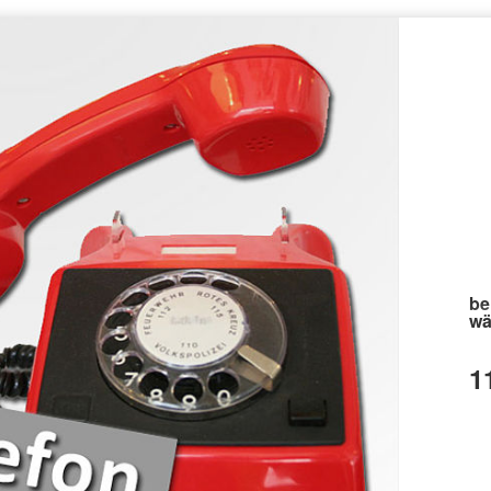
be
wä
1