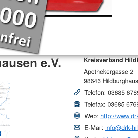
ausen e.V.
Kreisverband Hild
Apothekergasse 2
98646
Hildburghau
Telefon:
03685 676
Telefax:
03685 676
Web:
http://www.dr
E-Mail:
info@drk-hi