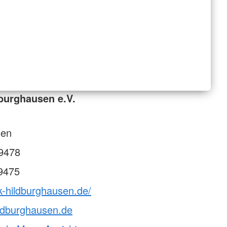
burghausen e.V.
sen
9478
9475
k-hildburghausen.de/
ldburghausen.de