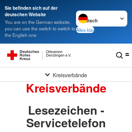
Sie befinden sich auf der
Sprache wechseln zu
deutschen Website
You are on the German website,
you can use the switch to switch to
Alles klar
the English one
Ortsverein
Denzlingen e.V.
Kreisverbände
Kreisverbände
Lesezeichen -
Servicetelefon