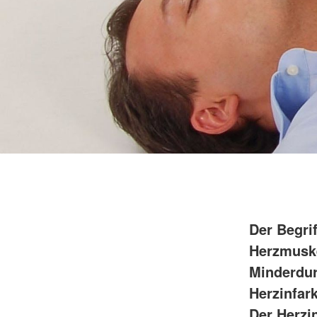
Der Begri
Herzmuske
Minderdur
Herzinfar
Der Herzi