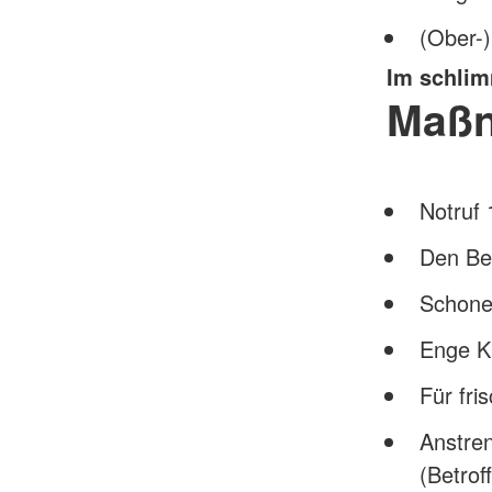
(Ober-)
Im schlimm
Maß
Notruf 
Den Be
Schone
Enge Kl
Für fri
Anstre
(Betrof