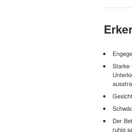
Erke
Engegef
Starke 
Unterki
ausstra
Gesicht
Schwäc
Der Bet
ruhig s