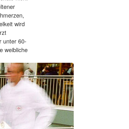
ltener
chmerzen,
keit wird
rzt
r unter 60-
e weibliche