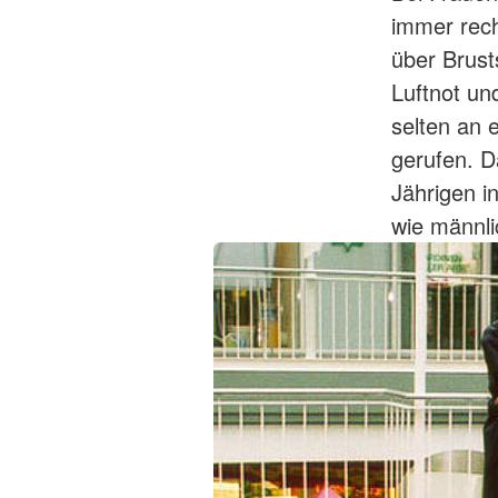
immer rech
über Brus
Luftnot u
selten an 
gerufen. D
Jährigen i
wie männli