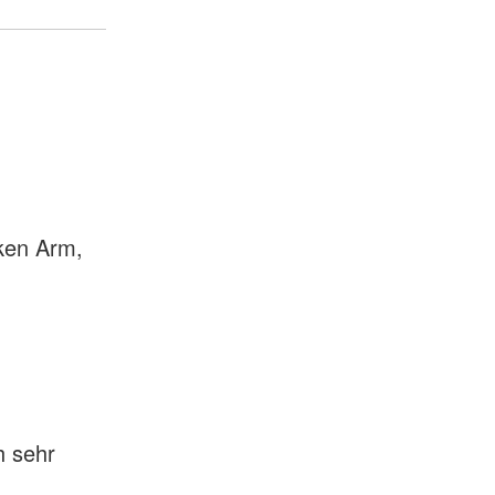
nken Arm,
h sehr