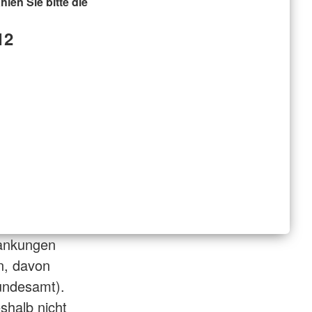
hlen Sie bitte die
12
rankungen
n, davon
undesamt).
eshalb nicht